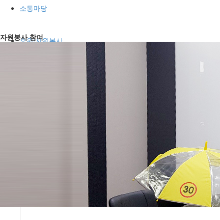
소통마당
자원봉사 참여
후원/자원봉사
칠곡군교통약자이동지원센터