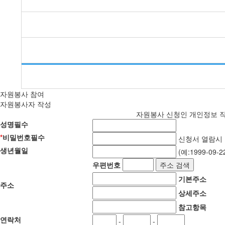
자원봉사 참여
자원봉사자 작성
자원봉사 신청인 개인정보 
성명
필수
*
비밀번호
필수
신청서 열람시
생년월일
(예:1999-09-2
우편번호
주소 검색
기본주소
주소
상세주소
참고항목
연락처
-
-