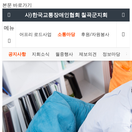
본문 바로가기
사)한국교통장애인협회 칠곡군지회
메뉴
사업
배리어프리 로드사업
소통마당
후원/자원봉사
칠곡군
공지사항
지회소식
월중행사
제보의견
정보마당
활