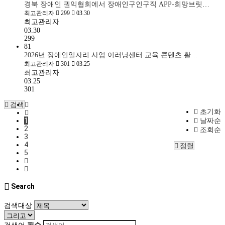
경북 장애인 권익협회에서 장애인구인구직 APP-희망브릿…
최고관리자
299
03.30
최고관리자
03.30
299
81
2026년 장애인일자리 사업 이러닝센터 교육 콘텐츠 활…
최고관리자
301
03.25
최고관리자
03.25
301
검색
초기화
1
날짜순
2
조회순
3
4
정렬
5
Search
검색대상