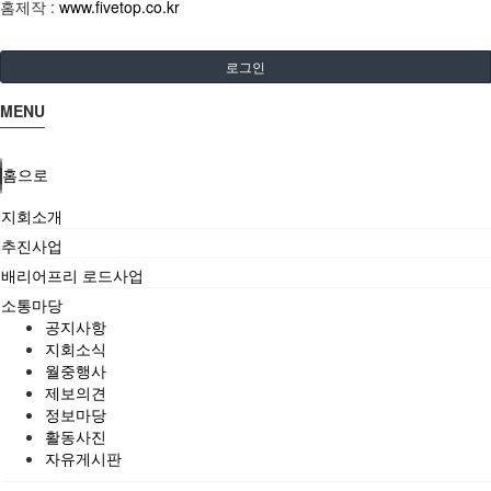
홈제작 :
www.fivetop.co.kr
로그인
MENU
홈으로
지회소개
추진사업
배리어프리 로드사업
소통마당
공지사항
지회소식
월중행사
제보의견
정보마당
활동사진
자유게시판