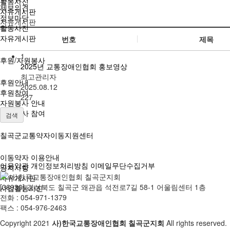
활동사진
제보의견
자유게시판
정보마당
자유게시판
활동사진
자유게시판
번호
제목
1
후원/자원봉사
2025년 교통장애인협회 홍보영상
최고관리자
후원안내
2025.08.12
후원참여
227
자원봉사 안내
자원봉사 참여
검색
칠곡군교통약자이동지원센터
이동약자 이용안내
이용약관
개인정보처리방침
이메일무단수집거부
공지사항
자유게시판
[36930] 경상북도 칠곡군 왜관읍 석전로7길 58-1 어울림센터 1층
사업활동사진
전화 : 054-971-1379
팩스 : 054-976-2463
Copyright
2021
사)한국교통장애인협회 칠곡군지회
All rights reserved