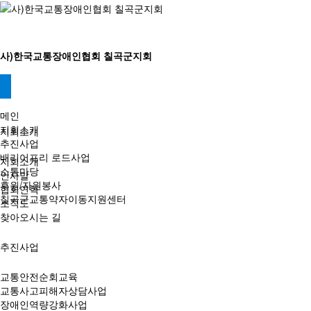
사)한국교통장애인협회 칠곡군지회
메인
지회소개
지회소개
추진사업
배리어프리 로드사업
지회소개
소통마당
인사말
후원/자원봉사
협회연혁
칠곡군교통약자이동지원센터
조직도
찾아오시는 길
추진사업
교통안전순회교육
교통사고피해자상담사업
장애인역량강화사업