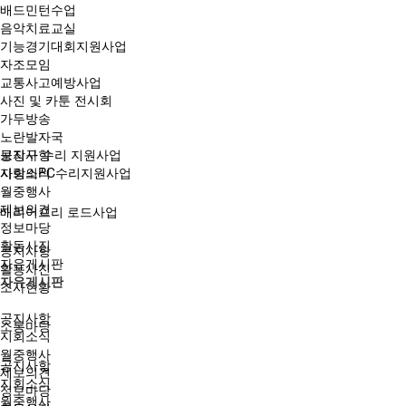
배드민턴수업
음악치료교실
기능경기대회지원사업
자조모임
교통사고예방사업
사진 및 카툰 전시회
가두방송
노란발자국
보장구 수리 지원사업
공지사항
사랑의PC수리지원사업
지회소식
월중행사
제보의견
배리어프리 로드사업
정보마당
활동사진
공지사항
자유게시판
활동사진
자유게시판
조사현황
공지사항
소통마당
지회소식
월중행사
공지사항
제보의견
지회소식
정보마당
월중행사