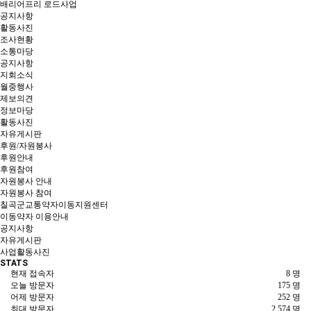
배리어프리 로드사업
공지사항
활동사진
조사현황
소통마당
공지사항
지회소식
월중행사
제보의견
정보마당
활동사진
자유게시판
후원/자원봉사
후원안내
후원참여
자원봉사 안내
자원봉사 참여
칠곡군교통약자이동지원센터
이동약자 이용안내
공지사항
자유게시판
사업활동사진
STATS
현재 접속자
8 명
오늘 방문자
175 명
어제 방문자
252 명
최대 방문자
2,574 명