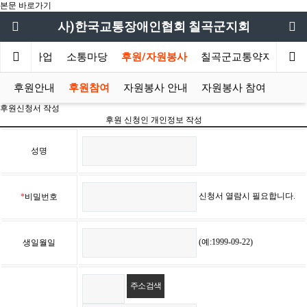
본문 바로가기
사)한국교통장애인협회 칠곡군지회
리 로드사업
소통마당
후원/자원봉사
칠곡군교통약자이동지
후원안내
후원참여
자원봉사 안내
자원봉사 참여
후원신청서 작성
후원 신청인 개인정보 작성
성명
신청서 열람시 필요합니다.
*
비밀번호
(예:1999-09-22)
생일월일
주소 검색