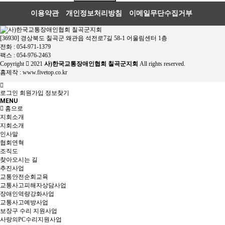
이용약관
개인정보처리방침
이메일무단수집거부
[36930] 경상북도 칠곡군 왜관읍 석전로7길 58-1 어울림센터 1층
전화 : 054-971-1379
팩스 : 054-976-2463
Copyright
2021
사)한국교통장애인협회 칠곡군지회
All rights reserved.
홈제작 :
www.fivetop.co.kr
로그인
회원가입
정보찾기
MENU
홈으로
지회소개
지회소개
인사말
협회연혁
조직도
찾아오시는 길
추진사업
교통안전순회교육
교통사고피해자상담사업
장애인역량강화사업
교통사고예방사업
보장구 수리 지원사업
사랑의PC수리지원사업