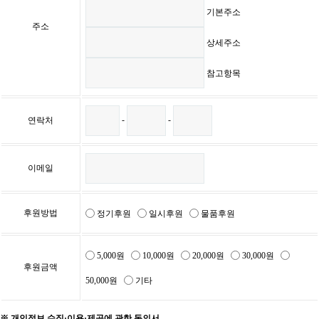
기본주소
주소
상세주소
참고항목
-
-
연락처
이메일
후원방법
정기후원
일시후원
물품후원
5,000원
10,000원
20,000원
30,000원
후원금액
50,000원
기타
※ 개인정보 수집·이용·제공에 관한 동의서