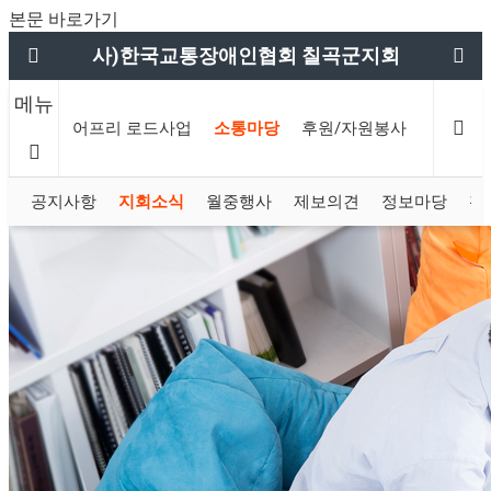
본문 바로가기
사)한국교통장애인협회 칠곡군지회
메뉴
사업
배리어프리 로드사업
소통마당
후원/자원봉사
칠곡군
공지사항
지회소식
월중행사
제보의견
정보마당
활