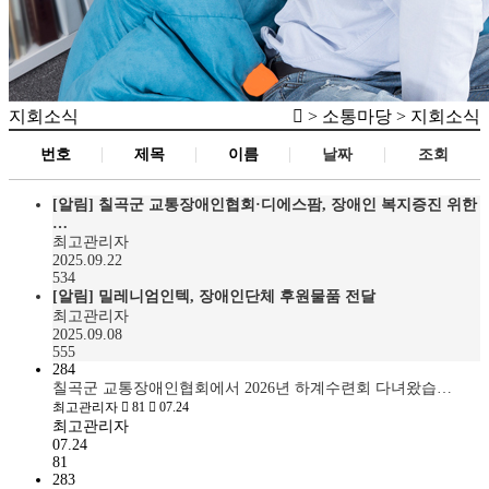
지회소식
> 소통마당 > 지회소식
번호
제목
이름
날짜
조회
[알림]
칠곡군 교통장애인협회·디에스팜, 장애인 복지증진 위한
…
최고관리자
2025.09.22
534
[알림]
밀레니엄인텍, 장애인단체 후원물품 전달
최고관리자
2025.09.08
555
284
칠곡군 교통장애인협회에서 2026년 하계수련회 다녀왔습…
최고관리자
81
07.24
최고관리자
07.24
81
283