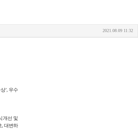
2021.08.09 11:32
바상
’,
우수
식개선 및
호
,
대변하