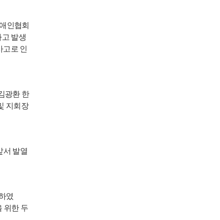
애인협회
사고 발생
사고로 인
김광환 한
및 지회장
앞서 발열
상하였
 위한 두