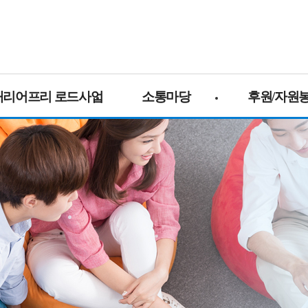
배리어프리 로드사업
소통마당
후원/자원