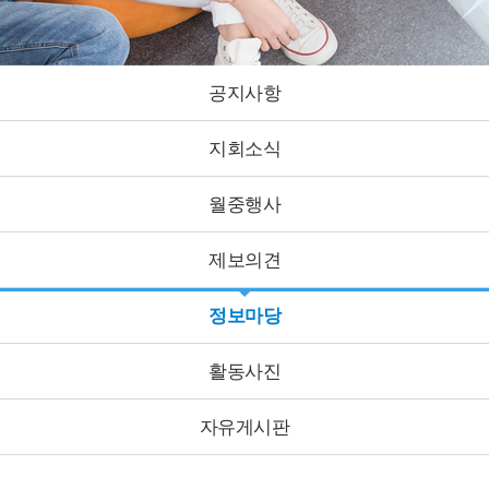
공지사항
지회소식
월중행사
제보의견
정보마당
활동사진
자유게시판