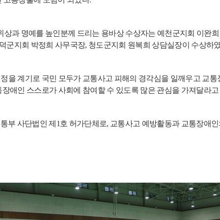
위상과 명예를 높인분께 드리는 용바상 수상자는 예천군지회 이완희
덕군지회 박정희 사무국장
,
청도군지회 원복희 상담실장이 수상하
정을 계기로 국민 모두가 교통사고 피해의 경각심을 일깨우고 교
통장애인 스스로가 사회에 참여할 수 있도록 많은 관심을 가
져달라고
통부 사단법인 제
1
호 허가단체로
,
교통사고 예방활동과 교통장애인