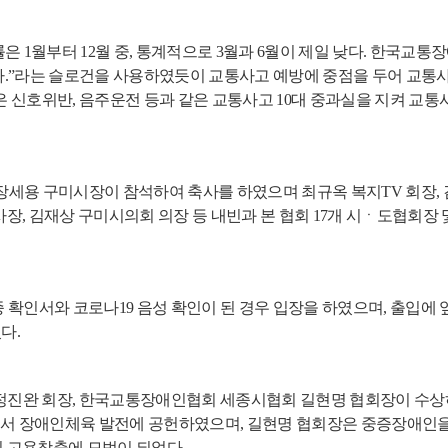
률은
1
월부터
12
월 중
,
통계적으로
3
월과
6
월이 제일 낮다
.
한국교통장
다
.”
라는 슬로건을 사용하였듯이 교통사고 예방에 중점을 두어 교통
은 신호위반
,
음주운전 등과 같은 교통사고
10
대 중과실을 지켜 교통
장세용 구미시장이 참석하여 축사를 하였으며 최규옥 복지
TV
회장
,
사장
,
김재상 구미시의회 의장 등 내빈과 본 협회
17
개 시
ㆍ
도협회장 
종 확인서와 코로나
19
음성 확인이 된 경우 입장을 하였으며
,
출입에 
썼다
.
정진완 회장
,
한국교통장애인협회 세종시협회 길현명 협회장이 수
로서 장애인체육 발전에 공헌하였으며
,
길현명 협회장은 중증장애인을
 고용창출에 모범이 되었다
.