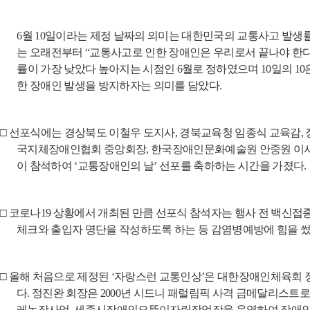
6
월
10
일이라는 제정 날짜의 의미는 대한민국의 교통사고 발생
는 오래전부터
“
교통사고로 인한 장애인은 우리로서 끝나야 한
률이 가장 낮았다 높아지는 시점인
6
월로 정하였으며
10
일의
10
한 장애인 발생을 방지하자는 의미를 담았다
.
□
선포식에는 경상북도 이철우 도지사
,
경북교육청 임종식 교육감
,
국지체장애인협회 중앙회장
,
한국장애인문화예술원 안중원 이
이 참석하여
‘
교통장애인의 날
’
선포를 축하하는 시간을 가졌다
.
□
코로나
19
상황에서 개최된 만큼 선포식 참석자는 행사 전 백신접
체크와 출입자 명단을 작성하도록 하는 등 감염병예방에 힘을 
□
올해 처음으로 제정된
‘
자랑스런 교통인상
’
은 대한장애인체육회 
다
.
정진완 회장은
2000
년 시드니 패럴림픽 사격 금메달리스트
레농장사업
,
세종시장애인오뚝이자립작업장을 운영하여 장애인