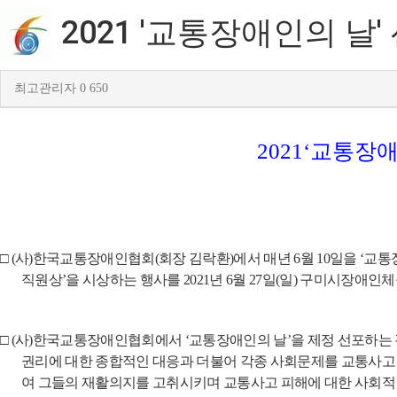
2021 '교통장애인의 날'
최고관리자
0
650
2021‘
교통장애
□
(
사
)
한국교통장애인협회
(
회장 김락환
)
에서 매년
6
월
10
일을
‘
교통
직원상
’
을 시상하는 행사를
2021
년
6
월
27
일
(
일
)
구미시장애인체
□
(
사
)
한국교통장애인협회에서
‘
교통장애인의 날
’
을
제정 선포하는
권리에 대한 종합적인 대응과 더불어 각종 사회문제를 교통사고
여 그들의 재활의지를 고취시키며 교통사고 피해에 대한 사회적