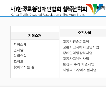
지회소개
추진사업
배리
추진사업
지회소개
교통안전순회교육
지회소개
교통사고피해자상담사업
인사말
장애인역량강화사업
협회연혁
교통사고예방사업
조직도
보장구 수리 지원사업
찾아오시는 길
사랑의PC수리지원사업