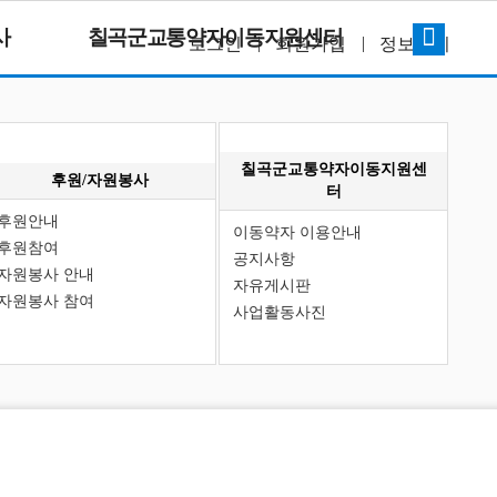
사
칠곡군교통약자이동지원센터
로그인
회원가입
정보찾기
칠곡군교통약자이동지원센
후원/자원봉사
터
후원안내
이동약자 이용안내
후원참여
공지사항
자원봉사 안내
자유게시판
자원봉사 참여
사업활동사진