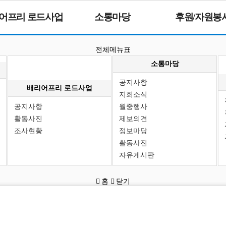
어프리 로드사업
소통마당
후원/자원봉
전체메뉴표
소통마당
공지사항
배리어프리 로드사업
지회소식
공지사항
월중행사
활동사진
제보의견
조사현황
정보마당
활동사진
자유게시판
홈
닫기